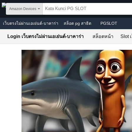
Skip to main content
Amazon Devices
เว็บตรงไม่ผ่านเอเย่นต์-บาคาร่า
สล็อต pg สาธิต
PGSLOT
Login เว็บตรงไม่ผ่านเอเย่นต์-บาคาร่า
สล็อตหน้า
Slot 