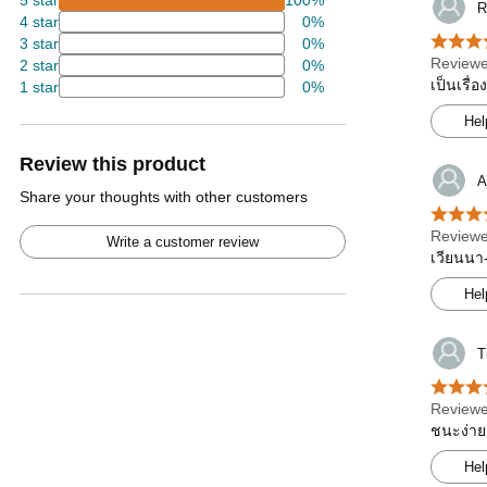
5 star
100%
R
4 star
0%
3 star
0%
Reviewe
2 star
0%
เป็นเรื่
1 star
0%
Hel
Review this product
A
Share your thoughts with other customers
Reviewe
Write a customer review
เวียนนา-
Hel
T
Reviewe
ชนะง่าย
Hel