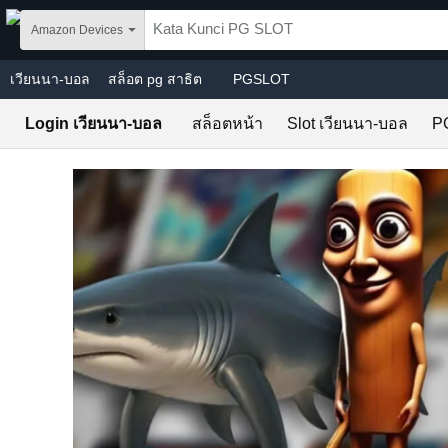
Skip to main content
Amazon Devices
เวียนนา-บอล
สล็อต pg สาธิต
PGSLOT
Login เวียนนา-บอล
สล็อตหน้า
Slot เวียนนา-บอล
P