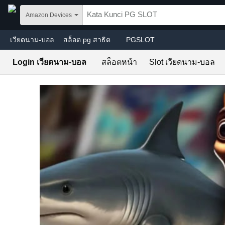
Skip to main content
Amazon Devices
เวียดนาม-บอล
สล็อต pg สาธิต
PGSLOT
Login เวียดนาม-บอล
สล็อตหน้า
Slot เวียดนาม-บอล