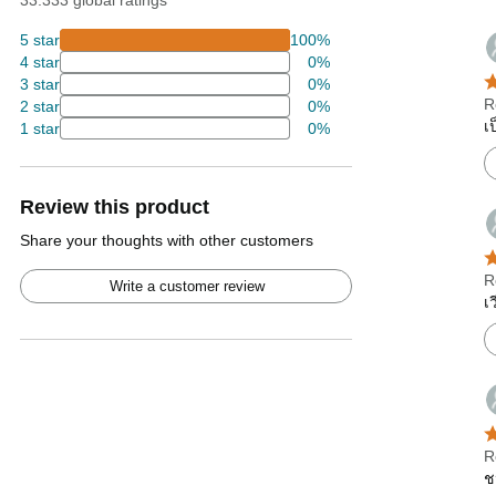
33.333 global ratings
5 star
100%
4 star
0%
3 star
0%
R
2 star
0%
เ
1 star
0%
Review this product
Share your thoughts with other customers
R
Write a customer review
เ
R
ช