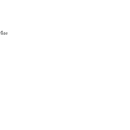
นื่อง