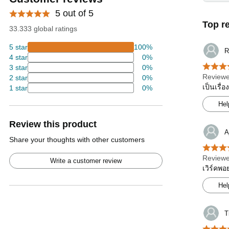
5 out of 5
Top r
33.333 global ratings
5 star
100%
R
4 star
0%
3 star
0%
Reviewe
2 star
0%
เป็นเรื่
1 star
0%
Hel
Review this product
A
Share your thoughts with other customers
Reviewe
Write a customer review
เวิร์คพอ
Hel
T