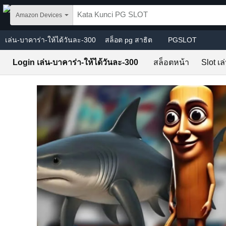
Skip to main content
Amazon Devices
เล่น-บาคาร่า-ให้ได้วันละ-300
สล็อต pg สาธิต
PGSLOT
Login เล่น-บาคาร่า-ให้ได้วันละ-300
สล็อตหน้า
Slot เ