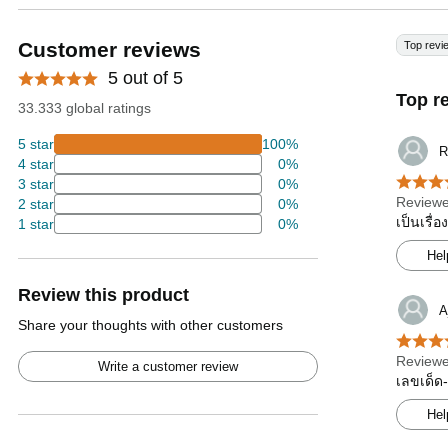
Customer reviews
Top revi
5 out of 5
Top r
33.333 global ratings
5 star
100%
R
4 star
0%
3 star
0%
Reviewe
2 star
0%
เป็นเรื่
1 star
0%
Hel
Review this product
A
Share your thoughts with other customers
Reviewe
Write a customer review
เลขเด็ด-
Hel