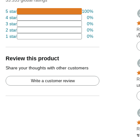
33.333 global ratings
5 star
100%
4 star
0%
3 star
0%
R
2 star
0%
เ
1 star
0%
Review this product
Share your thoughts with other customers
R
Write a customer review
เ
R
ช