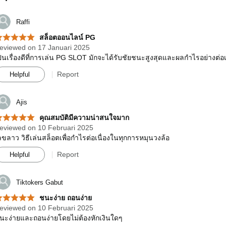
Raffi
สล็อตออนไลน์ PG
eviewed on 17 Januari 2025
ป็นเรื่องดีที่การเล่น PG SLOT มักจะได้รับชัยชนะสูงสุดและผลกำไรอย่างต่อเ
Report
Helpful
Ajis
คุณสมบัติมีความน่าสนใจมาก
eviewed on 10 Februari 2025
ลขลาว วิธีเล่นสล็อตเพื่อกำไรต่อเนื่องในทุกการหมุนวงล้อ
Report
Helpful
Tiktokers Gabut
ชนะง่าย ถอนง่าย
eviewed on 10 Februari 2025
นะง่ายและถอนง่ายโดยไม่ต้องหักเงินใดๆ