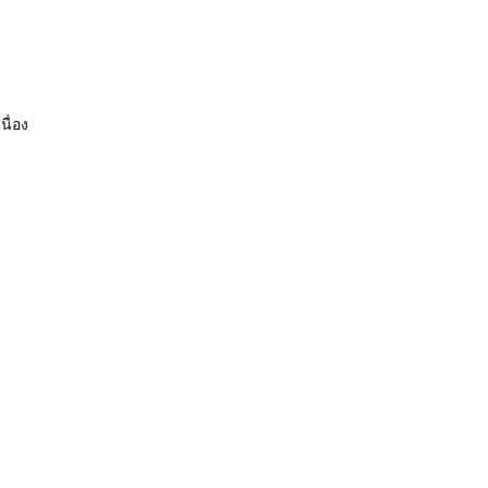
นื่อง