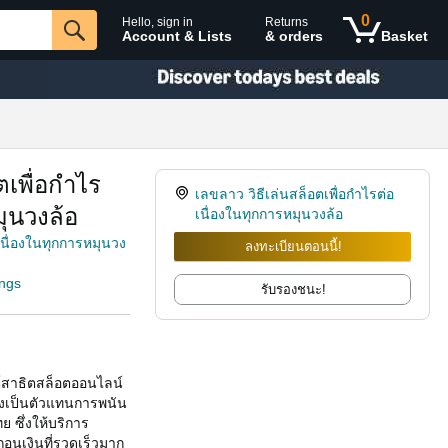
0
Hello, sign in
Returns
Account & Lists
& orders
Basket
ตเพื่อกำไร
เลขลาว วิธีเล่นสล็อตเพื่อกำไรต่อ
มุนวงล้อ
เนื่องในทุกการหมุนวงล้อ
เนื่องในทุกการหมุนวง
ลงทะเบียนตอนนี้!
ings
รับรองชนะ!
ต์สาธิตสล็อตออนไลน์
ังเป็นตัวแทนการพนัน
ทย ซึ่งให้บริการ
อนเงินที่รวดเร็วมาก