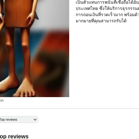
เป็นตัวแทนการพนันที่เชื่อถือได้อั
ประเทศไทย ซึ่งให้บริการธุรกรรม
การถอนเงินที่รวดเร็วมาก พร้อมด้
มากมายที่คุณสามารถรับได้
in
Top reviews
op reviews