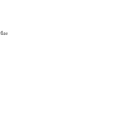
นื่อง