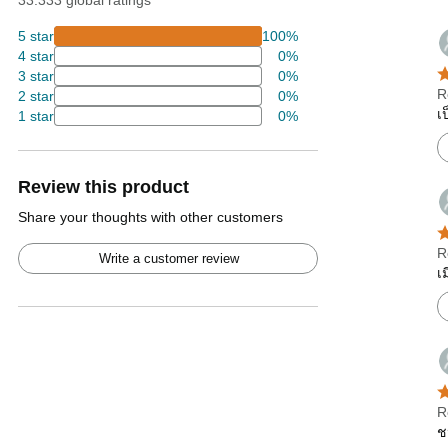
33.333 global ratings
5 star
100%
4 star
0%
3 star
0%
R
2 star
0%
เ
1 star
0%
Review this product
Share your thoughts with other customers
R
Write a customer review
เ
R
ช