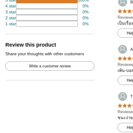
5 star
100%
R
4 star
0%
3 star
0%
Reviewe
2 star
0%
เป็นเรื่
1 star
0%
Hel
Review this product
A
Share your thoughts with other customers
Reviewe
Write a customer review
เพ้น-บอล
Hel
T
Reviewe
ชนะง่าย
Hel