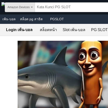
Skip to main content
Amazon Devices
เพ้น-บอล
สล็อต pg สาธิต
PGSLOT
Login เพ้น-บอล
สล็อตหน้า
Slot เพ้น-บอล
PG SLOT