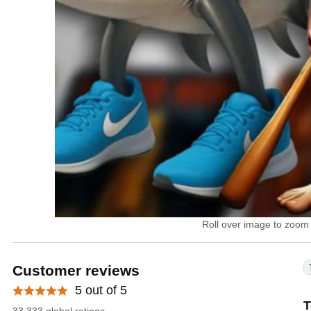
Roll over image to zoom 
Customer reviews
5 out of 5
T