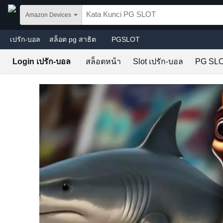
Skip to main content
Amazon Devices
เปรัก-บอล
สล็อต pg สาธิต
PGSLOT
Login เปรัก-บอล
สล็อตหน้า
Slot เปรัก-บอล
PG SL