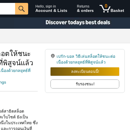
0
Hello, sign in
Returns
Account & Lists
& orders
Basket
ล็อตให้ชนะ
เปรัก-บอล วิธีเล่นสล็อตให้ชนะต่อ
ี่พิสูจน์แล้ว
เนื่องด้วยกลยุทธ์ที่พิสูจน์แล้ว
ื่องด้วยกลยุทธ์ที่
ลงทะเบียนตอนนี้!
ings
รับรองชนะ!
ซต์สาธิตสล็อต
ว็บไซต์ ยังเป็น
หนึ่งในประเทศไทย ซึ่ง
 และการถอนเงินที่