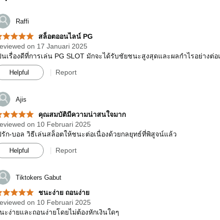
Raffi
สล็อตออนไลน์ PG
eviewed on 17 Januari 2025
ป็นเรื่องดีที่การเล่น PG SLOT มักจะได้รับชัยชนะสูงสุดและผลกำไรอย่างต่อเ
Report
Helpful
Ajis
คุณสมบัติมีความน่าสนใจมาก
eviewed on 10 Februari 2025
ปรัก-บอล วิธีเล่นสล็อตให้ชนะต่อเนื่องด้วยกลยุทธ์ที่พิสูจน์แล้ว
Report
Helpful
Tiktokers Gabut
ชนะง่าย ถอนง่าย
eviewed on 10 Februari 2025
นะง่ายและถอนง่ายโดยไม่ต้องหักเงินใดๆ