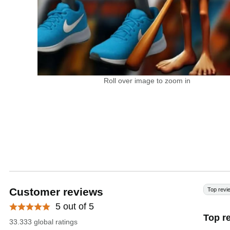
Roll over image to zoom in
Customer reviews
Top revi
5 out of 5
Top r
33.333 global ratings