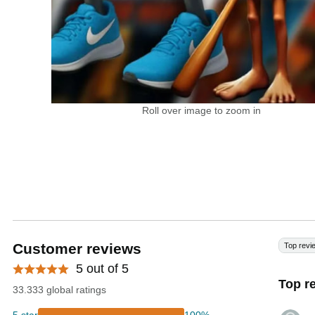
Roll over image to zoom in
Customer reviews
Top revi
5 out of 5
Top r
33.333 global ratings