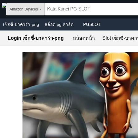
Skip to main content
Amazon Devices
เซ็กซี่-บาคาร่า-png
สล็อต pg สาธิต
PGSLOT
Login เซ็กซี่-บาคาร่า-png
สล็อตหน้า
Slot เซ็กซี่-บาคา