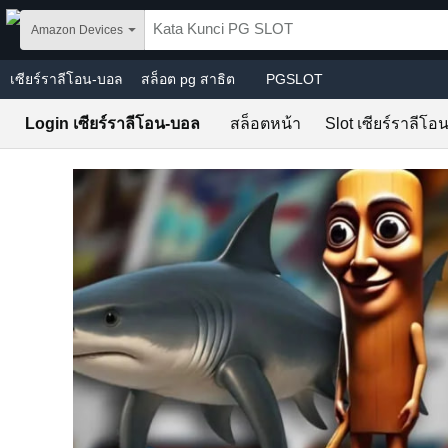
Skip to main content
Amazon Devices
เซียร์ราลีโอน-บอล
สล็อต pg สาธิต
PGSLOT
Login เซียร์ราลีโอน-บอล
สล็อตหน้า
Slot เซียร์ราลีโอ