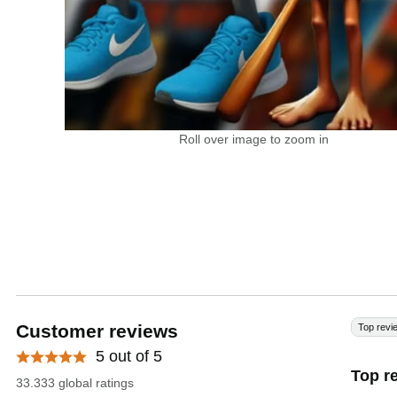
Roll over image to zoom in
Customer reviews
Top revi
5 out of 5
Top r
33.333 global ratings