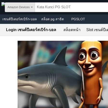
Skip to main content
Amazon Devices
เซนต์ปีเตอร์สเบิร์ก-บอล
สล็อต pg สาธิต
PGSLOT
Login เซนต์ปีเตอร์สเบิร์ก-บอล
สล็อตหน้า
Slot เซนต์ปีเ