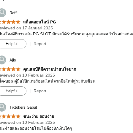
Raffi
สล็อตออนไลน์ PG
eviewed on 17 Januari 2025
ป็นเรื่องดีที่การเล่น PG SLOT มักจะได้รับชัยชนะสูงสุดและผลกำไรอย่างต่อเ
Report
Helpful
Ajis
คุณสมบัติมีความน่าสนใจมาก
eviewed on 10 Februari 2025
ช็ค-บอล คู่มือโป๊กเกอร์ออนไลน์จากมือใหม่สู่ระดับเซียน
Report
Helpful
Tiktokers Gabut
ชนะง่าย ถอนง่าย
eviewed on 10 Februari 2025
นะง่ายและถอนง่ายโดยไม่ต้องหักเงินใดๆ