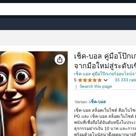
เช็ค-บอล คู่มือโป๊ก
จากมือใหม่สู่ระดับเ
เช็ค-บอล คู่มือโป๊กเกอร์ออนไลน์จา
5
33.333 rat
|
Search this page
Varian:
เช็ค-บอล
เช็ค-บอล สล็อตเว็บไซต์ คือเว็บไ
PG และ เช็ค-บอล สล็อตเว็บไซต์ 
พนันที่เชื่อถือได้อันดับหนึ่งในประ
ธุรกรรมฝากเงิน 10 บาท และการถ
พร้อมด้วยโบนัสน่าดึงดูดมากมายท