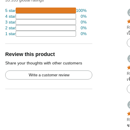
33.333 global ratings
5 star
100%
4 star
0%
3 star
0%
R
2 star
0%
เ
1 star
0%
Review this product
Share your thoughts with other customers
R
Write a customer review
เ
R
ช