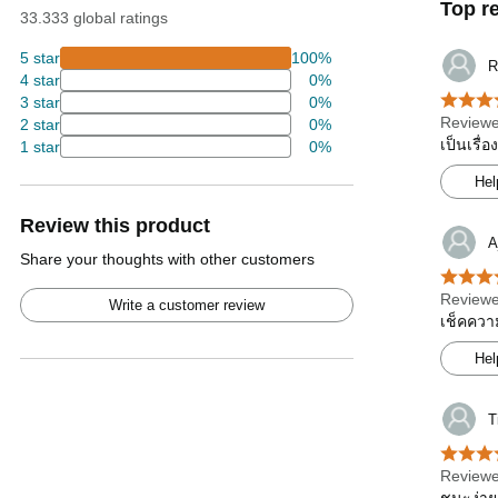
Top r
33.333 global ratings
5 star
100%
R
4 star
0%
3 star
0%
Reviewe
2 star
0%
เป็นเรื่
1 star
0%
Hel
Review this product
A
Share your thoughts with other customers
Reviewe
Write a customer review
เช็คความ
Hel
T
Reviewe