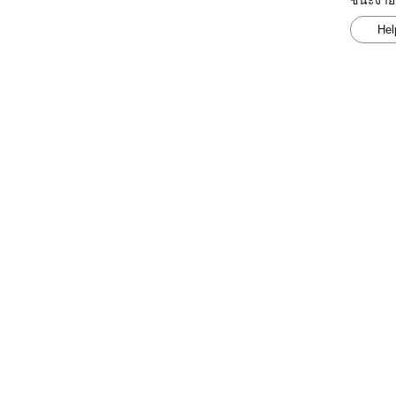
ชนะง่าย
Hel