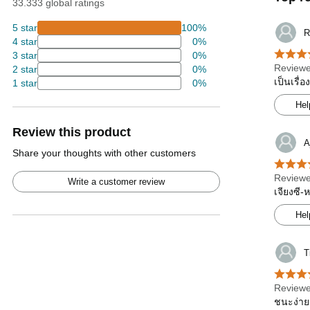
33.333 global ratings
5 star
100%
R
4 star
0%
3 star
0%
Reviewe
2 star
0%
เป็นเรื่
1 star
0%
Hel
Review this product
A
Share your thoughts with other customers
Reviewe
Write a customer review
เจียงซี-
Hel
T
Reviewe
ชนะง่าย