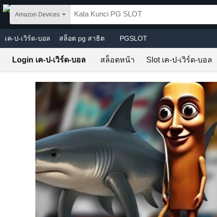
Skip to main content
Amazon Devices
เค-ป-เวิร์ด-บอล
สล็อต pg สาธิต
PGSLOT
Login เค-ป-เวิร์ด-บอล
สล็อตหน้า
Slot เค-ป-เวิร์ด-บอล