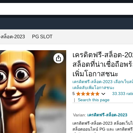
ี-สล็อต-2023
PG SLOT
เครดิตฟรี-สล็อต-202
สล็อตที่น่าเชื่อถือพ
เพิ่มโอกาสชนะ
เครดิตฟรี-สล็อต-2023 เลือกเว็บสล็
เคล็ดลับเพิ่มโอกาสชนะ
5
33.333 rat
|
Search this page
Varian:
เครดิตฟรี-สล็อต-2023
เครดิตฟรี-สล็อต-2023 สล็อตเว็บไ
สล็อตออนไลน์ PG และ เครดิตฟรี