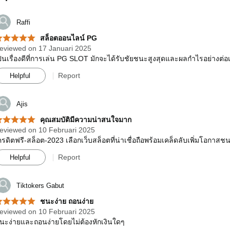
Raffi
สล็อตออนไลน์ PG
eviewed on 17 Januari 2025
ป็นเรื่องดีที่การเล่น PG SLOT มักจะได้รับชัยชนะสูงสุดและผลกำไรอย่างต่อเ
Report
Helpful
Ajis
คุณสมบัติมีความน่าสนใจมาก
eviewed on 10 Februari 2025
ครดิตฟรี-สล็อต-2023 เลือกเว็บสล็อตที่น่าเชื่อถือพร้อมเคล็ดลับเพิ่มโอกาสช
Report
Helpful
Tiktokers Gabut
ชนะง่าย ถอนง่าย
eviewed on 10 Februari 2025
นะง่ายและถอนง่ายโดยไม่ต้องหักเงินใดๆ