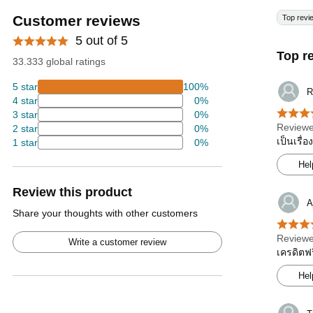
Customer reviews
Top revi
5 out of 5
Top r
33.333 global ratings
5 star
100%
R
4 star
0%
3 star
0%
Reviewe
2 star
0%
เป็นเรื่
1 star
0%
Hel
Review this product
A
Share your thoughts with other customers
Reviewe
Write a customer review
เครดิตฟร
Hel