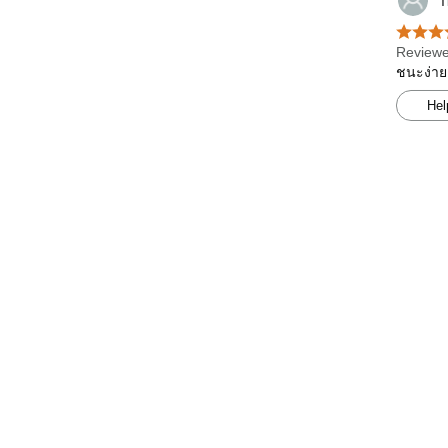
T
Reviewe
ชนะง่าย
Hel