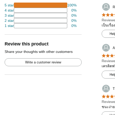
5 star
100%
R
4 star
0%
3 star
0%
Reviewe
2 star
0%
เป็นเรื่
1 star
0%
Hel
Review this product
A
Share your thoughts with other customers
Reviewe
Write a customer review
เครดิตฟร
Hel
T
Reviewe
ชนะง่าย