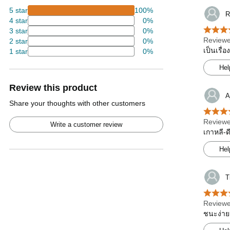
5 star
100%
R
4 star
0%
3 star
0%
Reviewe
2 star
0%
เป็นเรื่
1 star
0%
Hel
Review this product
A
Share your thoughts with other customers
Reviewe
Write a customer review
เกาหลี-ด
Hel
T
Reviewe
ชนะง่าย