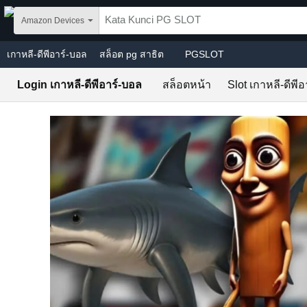
Skip to main content
Amazon Devices
เกาหลี-ดีพีอาร์-บอล
สล็อต pg สาธิต
PGSLOT
Login เกาหลี-ดีพีอาร์-บอล
สล็อตหน้า
Slot เกาหลี-ดีพี