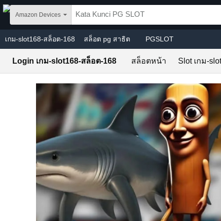
Skip to main content
Amazon Devices
เกม-slot168-สล็อต-168
สล็อต pg สาธิต
PGSLOT
Login เกม-slot168-สล็อต-168
สล็อตหน้า
Slot เกม-sl