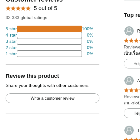
5 out of 5
Top r
33.333 global ratings
5 star
100%
R
4 star
0%
3 star
0%
Reviewe
2 star
0%
เป็นเรื่
1 star
0%
Hel
Review this product
A
Share your thoughts with other customers
Reviewe
Write a customer review
เกม-slot
Hel
T