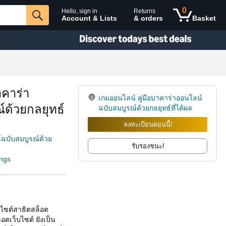
0
Hello, sign in
Returns
Account & Lists
& orders
Basket
าคาร่า
เกมออนไลน์ คู่มือบาคาร่าออนไลน์
์ด้วยกลยุทธ์
ฉบับสมบูรณ์ด้วยกลยุทธ์ที่ได้ผล
ลงทะเบียนตอนนี้!
์ฉบับสมบูรณ์ด้วย
รับรองชนะ!
ings
บไซต์สาธิตสล็อต
ตเว็บไซต์ ยังเป็น