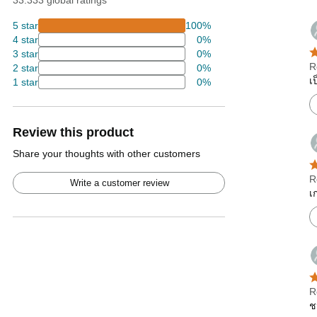
33.333 global ratings
5 star
100%
4 star
0%
3 star
0%
R
2 star
0%
เ
1 star
0%
Review this product
Share your thoughts with other customers
R
Write a customer review
เ
R
ช