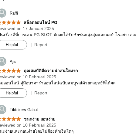
Raffi
สล็อตออนไลน์ PG
eviewed on 17 Januari 2025
ป็นเรื่องดีที่การเล่น PG SLOT มักจะได้รับชัยชนะสูงสุดและผลกำไรอย่างต่อเ
Report
Helpful
Ajis
คุณสมบัติมีความน่าสนใจมาก
eviewed on 10 Februari 2025
กมออนไลน์ คู่มือบาคาร่าออนไลน์ฉบับสมบูรณ์ด้วยกลยุทธ์ที่ได้ผล
Report
Helpful
Tiktokers Gabut
ชนะง่าย ถอนง่าย
eviewed on 10 Februari 2025
นะง่ายและถอนง่ายโดยไม่ต้องหักเงินใดๆ