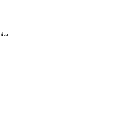
นื่อง