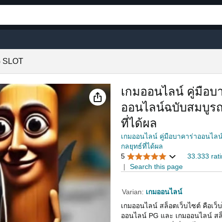
 SLOT
เกมออนไลน์ คู่มือบ
ออนไลน์ฉบับสมบูรณ
ที่ได้ผล
เกมออนไลน์ คู่มือบาคาร่าออนไลน
กลยุทธ์ที่ได้ผล
5
33.333 rat
|
Search this page
Varian:
เกมออนไลน์
เกมออนไลน์ สล็อตเว็บไซต์ คือเว็
ออนไลน์ PG และ เกมออนไลน์ สล็อ