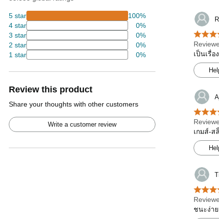
5 star
100%
R
4 star
0%
3 star
0%
Reviewe
2 star
0%
เป็นเรื่
1 star
0%
Hel
Review this product
A
Share your thoughts with other customers
Reviewe
Write a customer review
เกมส์-ส
Hel
T
Reviewe
ชนะง่าย