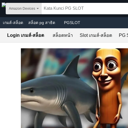
Skip to main content
Amazon Devices
เกมส์-สล็อต
สล็อต pg สาธิต
PGSLOT
Login เกมส์-สล็อต
สล็อตหน้า
Slot เกมส์-สล็อต
PG 