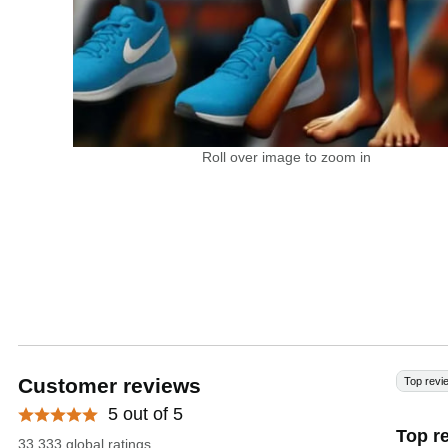
Roll over image to zoom in
Customer reviews
Top revi
5 out of 5
Top r
33.333 global ratings