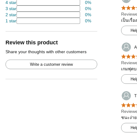
4 star
0%
3 star
0%
Reviewe
2 star
0%
เป็นเรื่
1 star
0%
Hel
Review this product
A
Share your thoughts with other customers
Reviewe
Write a customer review
เกมฟุตบอ
Hel
T
Reviewe
ชนะง่าย
Hel