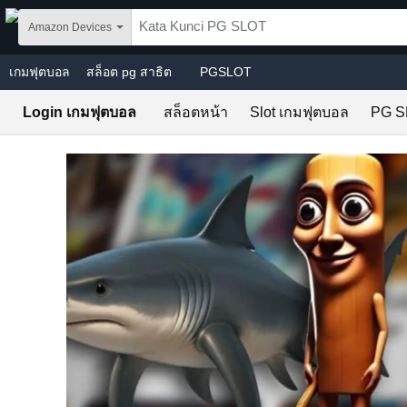
Skip to main content
Amazon Devices
เกมฟุตบอล
สล็อต pg สาธิต
PGSLOT
Login เกมฟุตบอล
สล็อตหน้า
Slot เกมฟุตบอล
PG S