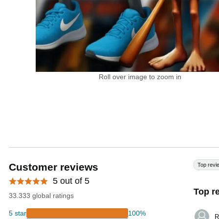
Roll over image to zoom in
Customer reviews
Top revi
5 out of 5
Top r
33.333 global ratings
5 star
100%
R