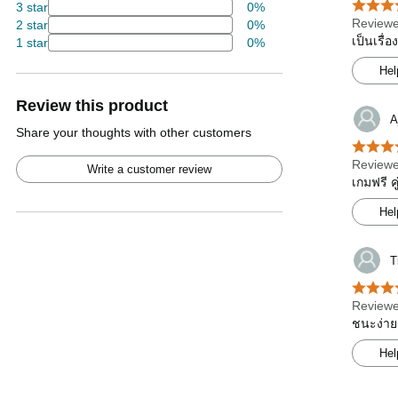
3 star
0%
Reviewe
2 star
0%
เป็นเรื่
1 star
0%
Hel
Review this product
A
Share your thoughts with other customers
Reviewe
Write a customer review
เกมฟรี ค
Hel
T
Reviewe
ชนะง่าย
Hel