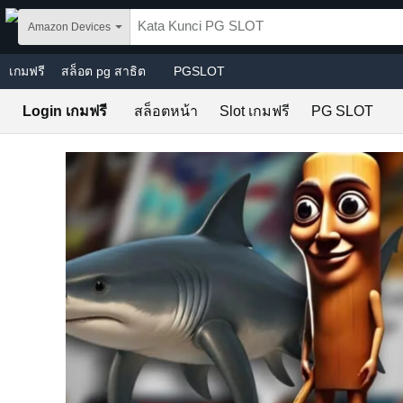
Skip to main content
Amazon Devices
เกมฟรี
สล็อต pg สาธิต
PGSLOT
Login เกมฟรี
สล็อตหน้า
Slot เกมฟรี
PG SLOT