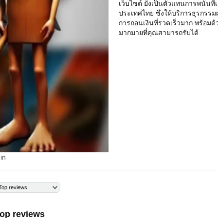
เว็บไซต์ ยังเป็นตัวแทนการพนันที่เช
ประเทศไทย ซึ่งให้บริการธุรกรรม
การถอนเงินที่รวดเร็วมาก พร้อมด้
มากมายที่คุณสามารถรับได้
in
Top reviews
op reviews