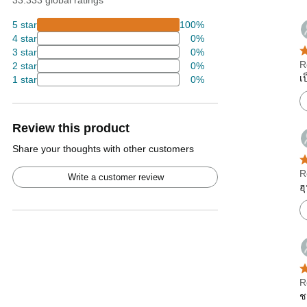
33.333 global ratings
5 star
100%
4 star
0%
3 star
0%
R
2 star
0%
เ
1 star
0%
Review this product
Share your thoughts with other customers
R
Write a customer review
ฮ
R
ช