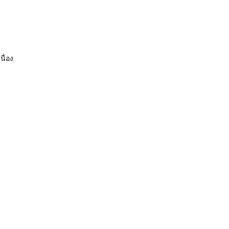
นื่อง