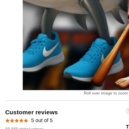
Roll over image to zoom 
Customer reviews
5 out of 5
T