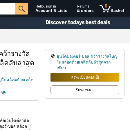
0
Hello, sign in
Returns
Account & Lists
& orders
Basket
คว้ารางวัล
ฮุนไดมอเตอร์-บอล คว้ารางวัลใหญ่
็ดลับล่าสุด
ในสล็อตด้วยเคล็ดลับล่าสุดจาก
เซียน
ลงทะเบียนตอนนี้!
่ในสล็อตด้วยเคล็ด
รับรองชนะ!
ings
คือเว็บไซต์สาธิต
ตอร์-บอล สล็อต