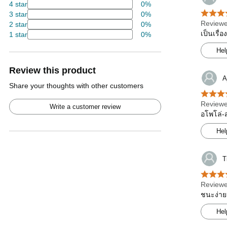
4 star
0%
3 star
0%
Reviewe
2 star
0%
เป็นเรื่
1 star
0%
Hel
Review this product
A
Share your thoughts with other customers
Reviewe
Write a customer review
อโพโล่-ส
Hel
T
Reviewe
ชนะง่าย
Hel