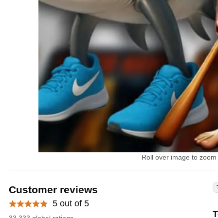
Roll over image to zoom 
Customer reviews
5 out of 5
T