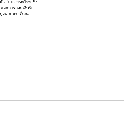
หนึ่งในประเทศไทย ซึ่ง
 และการถอนเงินที่
ดูดมากมายที่คุณ