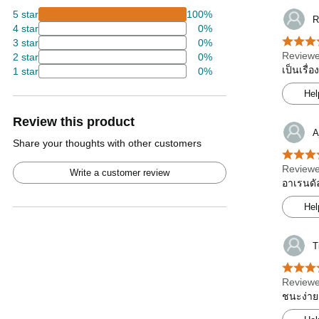
5 star
100%
R
4 star
0%
3 star
0%
Reviewe
2 star
0%
เป็นเรื่
1 star
0%
Hel
Review this product
A
Share your thoughts with other customers
Reviewe
Write a customer review
อาเรนดั
Hel
T
Reviewe
ชนะง่าย