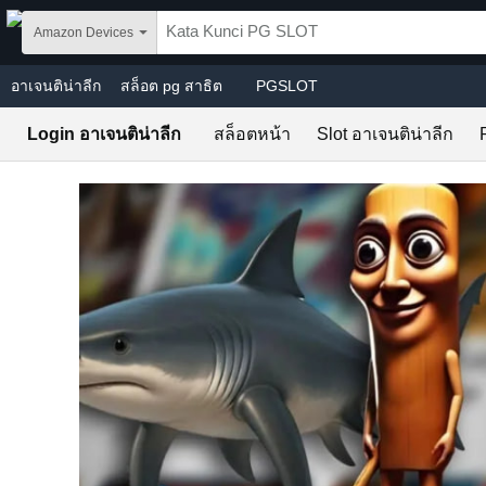
Skip to main content
Amazon Devices
อาเจนติน่าลีก
สล็อต pg สาธิต
PGSLOT
Login อาเจนติน่าลีก
สล็อตหน้า
Slot อาเจนติน่าลีก