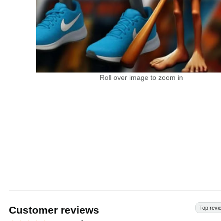
Roll over image to zoom in
Customer reviews
Top revi