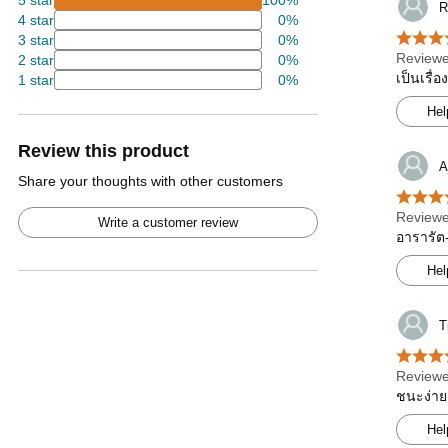
5 star
100%
R
4 star
0%
3 star
0%
Reviewe
2 star
0%
เป็นเรื่
1 star
0%
Hel
Review this product
A
Share your thoughts with other customers
Reviewe
Write a customer review
อารารัต-
Hel
T
Reviewe
ชนะง่าย
Hel