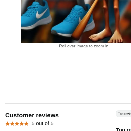
Roll over image to zoom in
Customer reviews
Top revi
5 out of 5
Top r