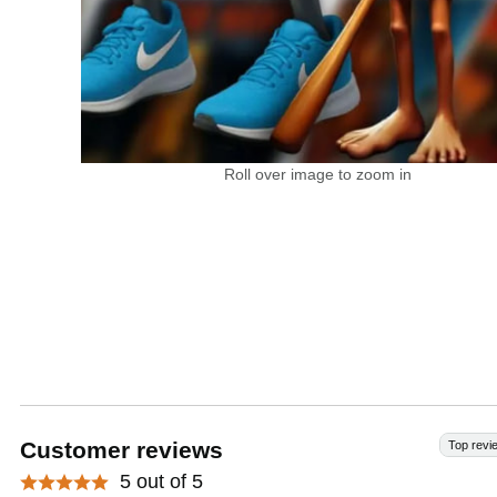
Roll over image to zoom in
Customer reviews
Top revi
5 out of 5