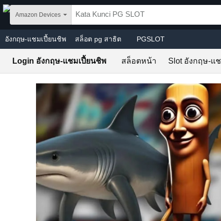
Skip to main content
Amazon Devices
อังกฤษ-แชมเปี้ยนชิพ
สล็อต pg สาธิต
PGSLOT
Login อังกฤษ-แชมเปี้ยนชิพ
สล็อตหน้า
Slot อังกฤษ-แช