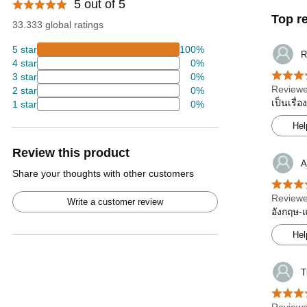
5 out of 5
Top r
33.333 global ratings
5 star
100%
R
4 star
0%
3 star
0%
Reviewe
2 star
0%
เป็นเรื่
1 star
0%
Hel
Review this product
A
Share your thoughts with other customers
Reviewe
Write a customer review
อังกฤษ-แ
Hel
T