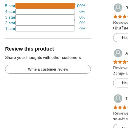
5 star
100%
R
4 star
0%
3 star
0%
Reviewe
2 star
0%
เป็นเรื่
1 star
0%
Hel
Review this product
A
Share your thoughts with other customers
Reviewe
Write a customer review
อังกฤษ-บ
Hel
T
Reviewe
ชนะง่าย