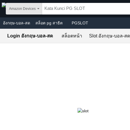
Skip to main content
Amazon Devices
อังกฤษ-บอล-สด
สล็อต pg สาธิต
PGSLOT
Login อังกฤษ-บอล-สด
สล็อตหน้า
Slot อังกฤษ-บอล-สด