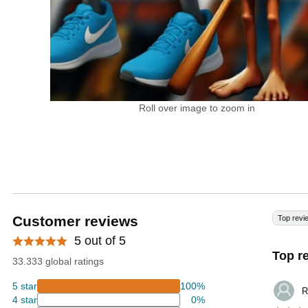
Roll over image to zoom in
Customer reviews
Top revi
5 out of 5
Top r
33.333 global ratings
5 star
100%
R
4 star
0%