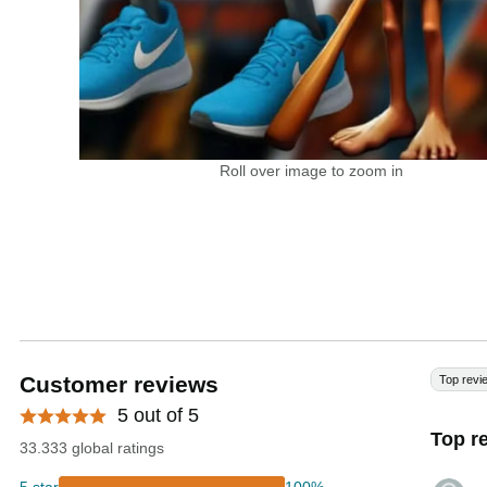
Roll over image to zoom in
Customer reviews
Top revi
5 out of 5
Top r
33.333 global ratings