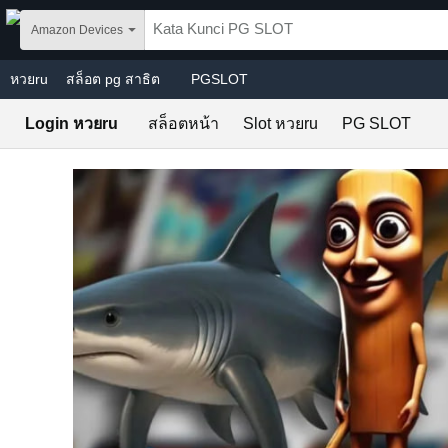
Skip to main content
Amazon Devices
หวยru
สล็อต pg สาธิต
PGSLOT
Login หวยru
สล็อตหน้า
Slot หวยru
PG SLOT