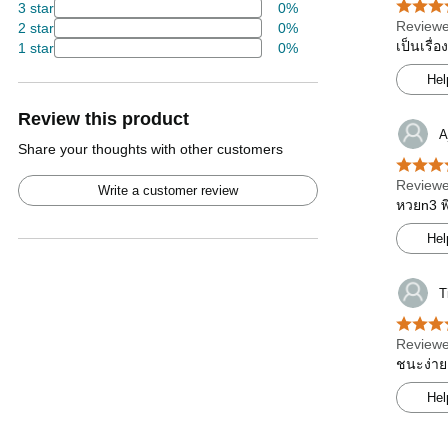
3 star
0%
Reviewe
2 star
0%
เป็นเรื่
1 star
0%
Hel
Review this product
A
Share your thoughts with other customers
Reviewe
Write a customer review
หวยn3 พิ
Hel
T
Reviewe
ชนะง่าย
Hel