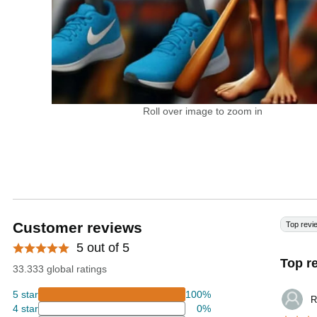
Roll over image to zoom in
Customer reviews
Top revi
5 out of 5
Top r
33.333 global ratings
5 star
100%
R
4 star
0%