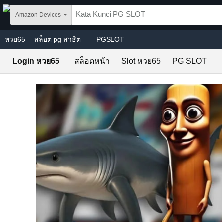
Skip to main content
Amazon Devices
หวย65
สล็อต pg สาธิต
PGSLOT
Login หวย65
สล็อตหน้า
Slot หวย65
PG SLOT