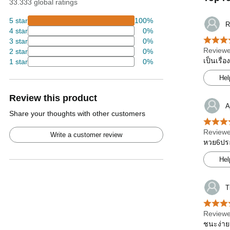
33.333 global ratings
5 star
100%
R
4 star
0%
3 star
0%
Reviewe
2 star
0%
เป็นเรื่
1 star
0%
Hel
Review this product
A
Share your thoughts with other customers
Reviewe
Write a customer review
หวย6ประต
Hel
T
Reviewe
ชนะง่าย