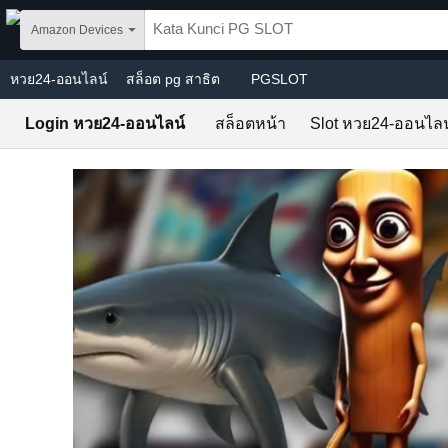
Skip to main content
Amazon Devices
หวย24-ออนไลน์
สล็อต pg สาธิต
PGSLOT
Login หวย24-ออนไลน์
สล็อตหน้า
Slot หวย24-ออนไลน