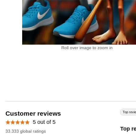
Roll over image to zoom in
Customer reviews
Top revi
5 out of 5
Top r
33.333 global ratings