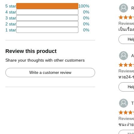
5 star
100%
R
4 star
0%
3 star
0%
Reviewe
2 star
0%
เป็นเรื่
1 star
0%
Hel
Review this product
A
Share your thoughts with other customers
Reviewe
Write a customer review
หวย24-ชั
Hel
T
Reviewe
ชนะง่าย