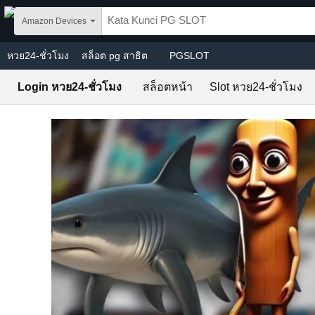
Skip to main content
Amazon Devices
หวย24-ชั่วโมง
สล็อต pg สาธิต
PGSLOT
Login หวย24-ชั่วโมง
สล็อตหน้า
Slot หวย24-ชั่วโมง