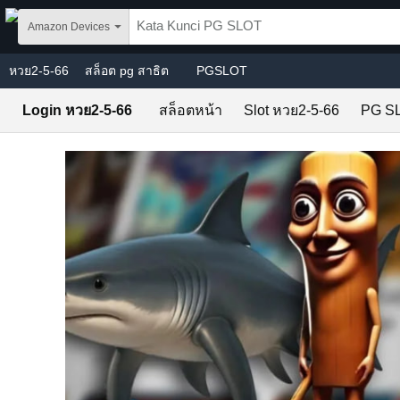
Skip to main content
Amazon Devices
หวย2-5-66
สล็อต pg สาธิต
PGSLOT
Login หวย2-5-66
สล็อตหน้า
Slot หวย2-5-66
PG S