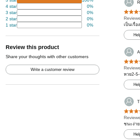
5 star
100%
R
4 star
0%
3 star
0%
Reviewe
2 star
0%
เป็นเรื่
1 star
0%
Hel
Review this product
A
Share your thoughts with other customers
Reviewe
Write a customer review
หวย2-5-6
Hel
T
Reviewe
ชนะง่าย
Hel