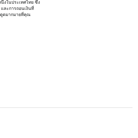
หนึ่งในประเทศไทย ซึ่ง
 และการถอนเงินที่
ดูดมากมายที่คุณ