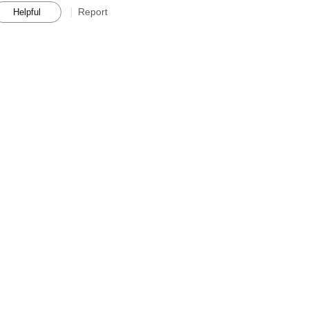
Report
Helpful