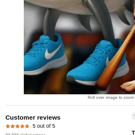
Roll over image to zoom 
Customer reviews
5 out of 5
T