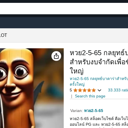
LOT
หวย2-5-65 กลยุทธ์
สำหรับงบจำกัดเพื่อช
ใหญ่
หวย2-5-65 กลยุทธ์บาคาร่าสำหรับ
ครั้งใหญ่
5
33.333 rat
|
Search this page
Varian:
หวย2-5-65
หวย2-5-65 สล็อตเว็บไซต์ คือเว็บ
ออนไลน์ PG และ หวย2-5-65 สล็อต