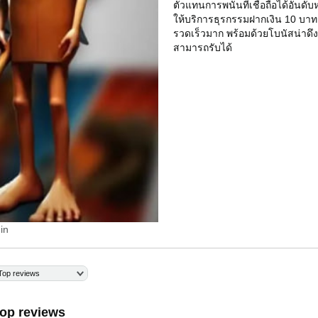
ตัวแทนการพนันที่เชื่อถือได้อันดับ
ให้บริการธุรกรรมฝากเงิน 10 บาท
รวดเร็วมาก พร้อมด้วยโบนัสน่าดึง
สามารถรับได้
in
Top reviews
op reviews