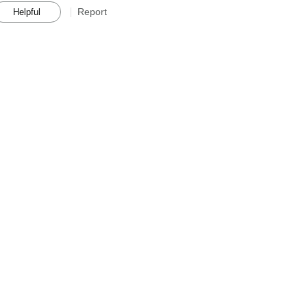
Report
Helpful