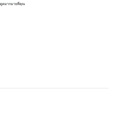
ดูดมากมายที่คุณ