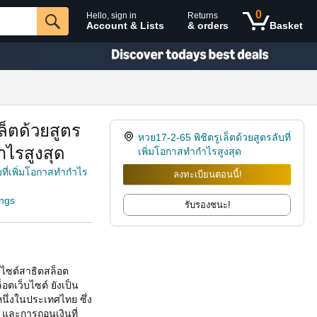
0
Hello, sign in
Returns
Account & Lists
& orders
Basket
ล็ตด้วยสูตร
หวย17-2-65 พิชิตรูเล็ตด้วยสูตรลับที่
ำไรสูงสุด
เพิ่มโอกาสทำกำไรสูงสุด
บที่เพิ่มโอกาสทำกำไร
ลงทะเบียนตอนนี้!
ings
รับรองชนะ!
บไซต์สาธิตสล็อต
ตเว็บไซต์ ยังเป็น
หนึ่งในประเทศไทย ซึ่ง
 และการถอนเงินที่