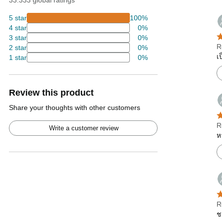
33.333 global ratings
5 star
100%
4 star
0%
3 star
0%
R
2 star
0%
เ
1 star
0%
Review this product
Share your thoughts with other customers
R
Write a customer review
ห
R
ช