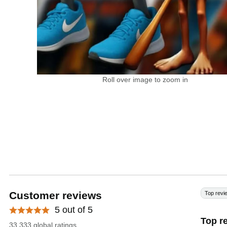
Roll over image to zoom in
Customer reviews
Top revi
5 out of 5
Top r
33.333 global ratings