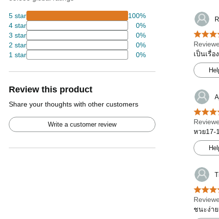
5 star
100%
R
4 star
0%
3 star
0%
Reviewe
2 star
0%
เป็นเรื่
1 star
0%
Hel
Review this product
A
Share your thoughts with other customers
Reviewe
Write a customer review
หวย17-1
Hel
T
Reviewe
ชนะง่าย