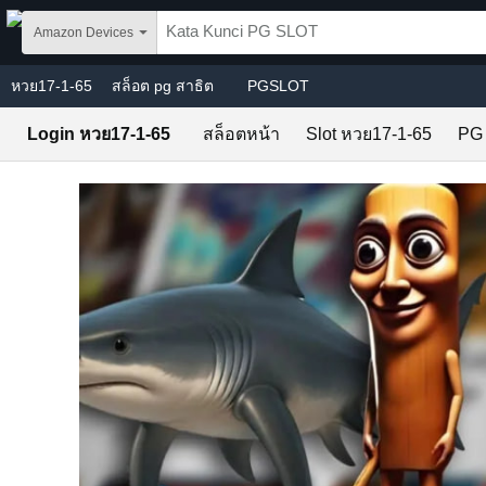
Skip to main content
Amazon Devices
หวย17-1-65
สล็อต pg สาธิต
PGSLOT
Login หวย17-1-65
สล็อตหน้า
Slot หวย17-1-65
PG